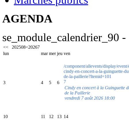
AGENDA
se_module_calendrier_90 - 
<<
2025
08
<
2026
7
lun
mar
mer
jeu
ven
/component/allevents/display/event/
cindy-en-concert-a-la-guinguette-d
de-la-paillerie?Itemid=101
7
3
4
5
6
Cindy en concert à la Guinguette
de la Paillerie
vendredi 7 août 2026 18:00
10
11
12
13
14