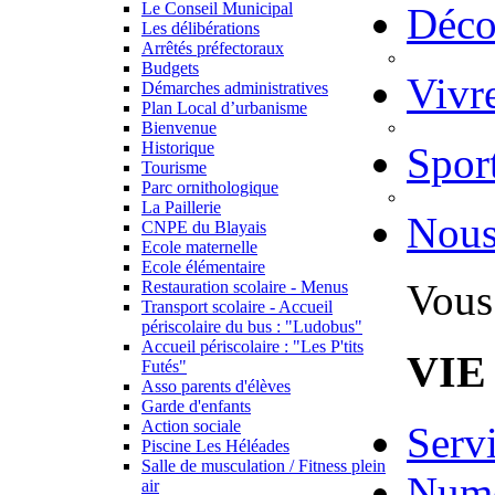
Le Conseil Municipal
Déco
Les délibérations
Arrêtés préfectoraux
Budgets
Vivr
Démarches administratives
Plan Local d’urbanisme
Bienvenue
Historique
Spor
Tourisme
Parc ornithologique
La Paillerie
Nous
CNPE du Blayais
Ecole maternelle
Ecole élémentaire
Vous 
Restauration scolaire - Menus
Transport scolaire - Accueil
périscolaire du bus : "Ludobus"
Accueil périscolaire : "Les P'tits
VIE
Futés"
Asso parents d'élèves
Garde d'enfants
Action sociale
Serv
Piscine Les Héléades
Salle de musculation / Fitness plein
Numé
air