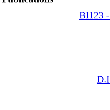
BI123 -
D.I