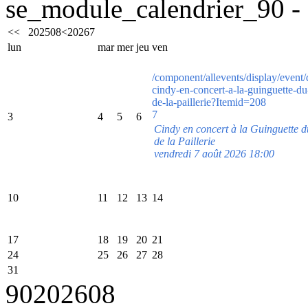
se_module_calendrier_90 - 
<<
2025
08
<
2026
7
lun
mar
mer
jeu
ven
/component/allevents/display/event/
cindy-en-concert-a-la-guinguette-d
de-la-paillerie?Itemid=208
7
3
4
5
6
Cindy en concert à la Guinguette
de la Paillerie
vendredi 7 août 2026 18:00
10
11
12
13
14
17
18
19
20
21
24
25
26
27
28
31
90
2026
08