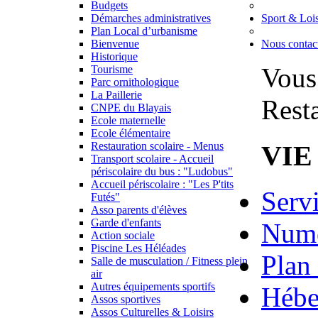
Budgets
Démarches administratives
Sport & Lois
Plan Local d’urbanisme
Bienvenue
Nous contac
Historique
Vous 
Tourisme
Parc ornithologique
La Paillerie
Rest
CNPE du Blayais
Ecole maternelle
Ecole élémentaire
VIE
Restauration scolaire - Menus
Transport scolaire - Accueil
périscolaire du bus : "Ludobus"
Accueil périscolaire : "Les P'tits
Serv
Futés"
Asso parents d'élèves
Garde d'enfants
Numé
Action sociale
Piscine Les Héléades
Plan 
Salle de musculation / Fitness plein
air
Autres équipements sportifs
Hébe
Assos sportives
Assos Culturelles & Loisirs