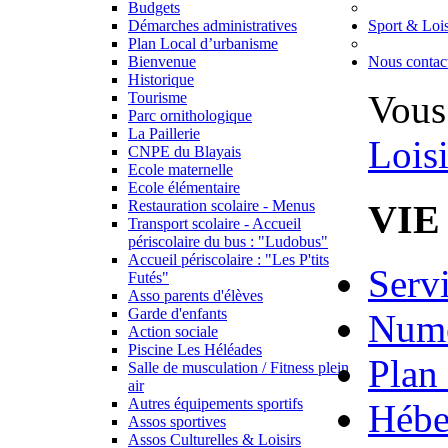
Budgets
Démarches administratives
Sport & Lois
Plan Local d’urbanisme
Bienvenue
Nous contac
Historique
Vous 
Tourisme
Parc ornithologique
La Paillerie
Loisi
CNPE du Blayais
Ecole maternelle
Ecole élémentaire
VIE
Restauration scolaire - Menus
Transport scolaire - Accueil
périscolaire du bus : "Ludobus"
Accueil périscolaire : "Les P'tits
Serv
Futés"
Asso parents d'élèves
Garde d'enfants
Numé
Action sociale
Piscine Les Héléades
Plan 
Salle de musculation / Fitness plein
air
Autres équipements sportifs
Hébe
Assos sportives
Assos Culturelles & Loisirs