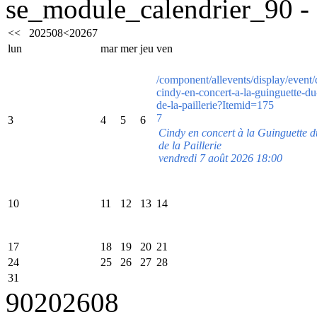
se_module_calendrier_90 - 
<<
2025
08
<
2026
7
lun
mar
mer
jeu
ven
/component/allevents/display/event/
cindy-en-concert-a-la-guinguette-d
de-la-paillerie?Itemid=175
7
3
4
5
6
Cindy en concert à la Guinguette
de la Paillerie
vendredi 7 août 2026 18:00
10
11
12
13
14
17
18
19
20
21
24
25
26
27
28
31
90
2026
08